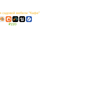
В КОРЗИНУ
я садовой мебели “Кафе”
Аданат
₽
220