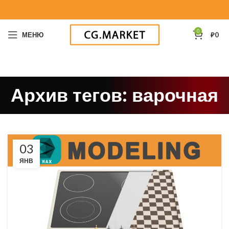
0
МЕНЮ
₽
0
Архив тегов: варочная
03
ЯНВ