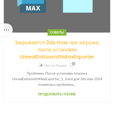
СОВЕТЫ
Закрывается 3ds max при загрузке,
после установки
UnrealDatasmithMaxExporter
5
Веста-Медиа
Проблема. После установки плагина
UnrealDatasmithMaxExporter_5_3.msi для 3ds max 2024
появилась проблема,...
ПРОДОЛЖИТЬ ЧТЕНИЕ