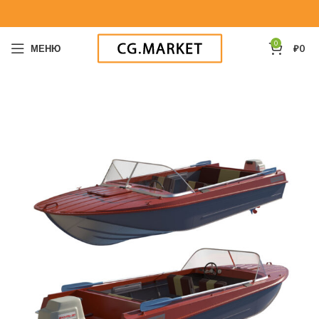
0
МЕНЮ
₽
0