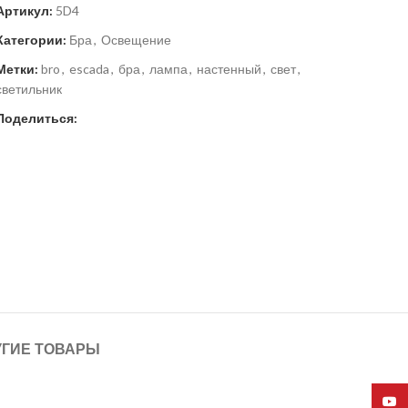
Артикул:
5D4
Категории:
Бра
,
Освещение
Метки:
bro
,
escada
,
бра
,
лампа
,
настенный
,
свет
,
светильник
Поделиться:
УГИЕ ТОВАРЫ
YouT