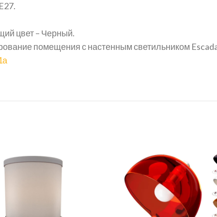
E27.
ий цвет – Черный.
рование помещения с настенным светильником Escada
1а