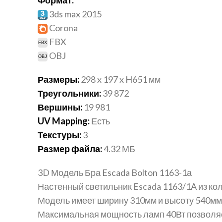
3ds max 2015
Corona
FBX
OBJ
Размеры:
298 x 197 x H651 мм
Треугольники:
39 872
Вершины:
19 981
UV Mapping:
Есть
Текстуры:
3
Размер файла:
4.32 МБ
3D Модель Бра Escada Bolton 1163-1а
Настенный светильник Escada 1163/1A из кол
Модель имеет ширину 310мм и высоту 540мм
Максимальная мощность ламп 40Вт позволяе