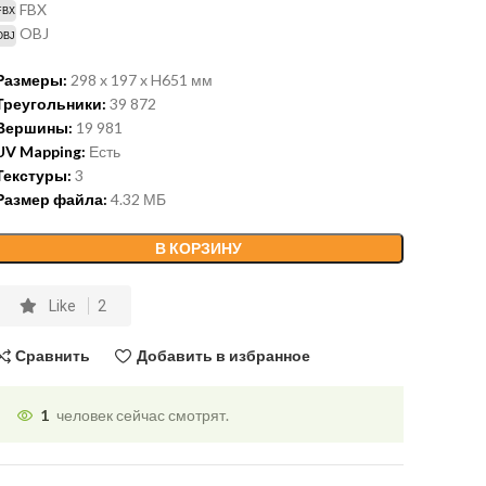
FBX
OBJ
Размеры:
298 x 197 x H651 мм
Треугольники:
39 872
Вершины:
19 981
UV Mapping:
Есть
Текстуры:
3
Размер файла:
4.32 МБ
В КОРЗИНУ
Like
2
Сравнить
Добавить в избранное
1
человек сейчас смотрят.