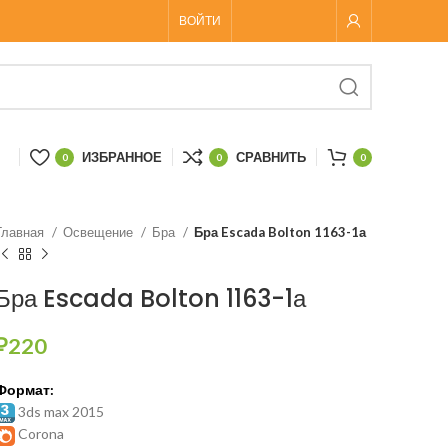
ВОЙТИ
ИЗБРАННОЕ
СРАВНИТЬ
0
0
0
Главная
Освещение
Бра
Бра Escada Bolton 1163-1а
Бра Escada Bolton 1163-1а
₽
220
Формат:
3ds max 2015
Corona