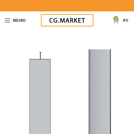
0
МЕНЮ
₽
0