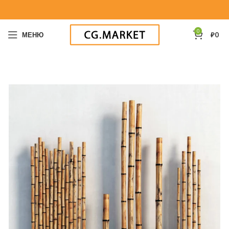
0
МЕНЮ
₽
0