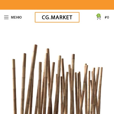
0
МЕНЮ
₽
0