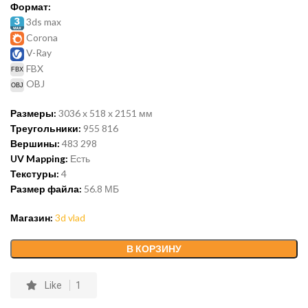
Формат:
3ds max
Corona
V-Ray
FBX
OBJ
Размеры:
3036 x 518 x 2151 мм
Треугольники:
955 816
Вершины:
483 298
UV Mapping:
Есть
Текстуры:
4
Размер файла:
56.8
МБ
Магазин:
3d vlad
В КОРЗИНУ
Like
1