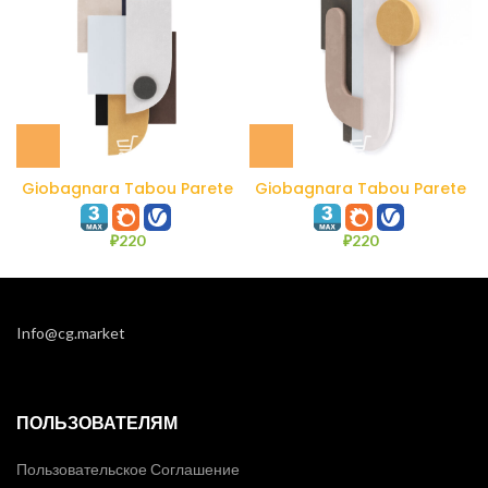
Giobagnara Tabou Parete
Giobagnara Tabou Parete
#1
#2
₽
220
₽
220
Info@cg.market
ПОЛЬЗОВАТЕЛЯМ
Пользовательское Соглашение