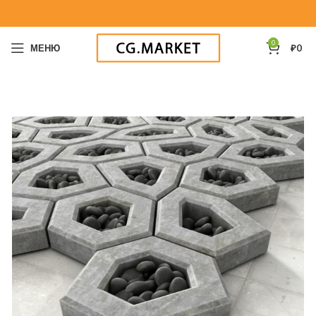
0
МЕНЮ
₽
0