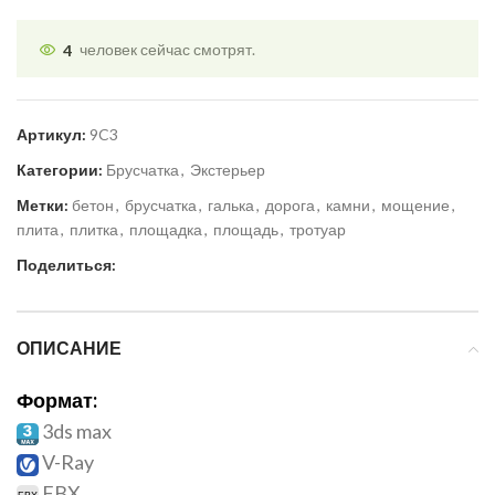
4
человек сейчас смотрят.
Артикул:
9C3
Категории:
Брусчатка
,
Экстерьер
Метки:
бетон
,
брусчатка
,
галька
,
дорога
,
камни
,
мощение
,
плита
,
плитка
,
площадка
,
площадь
,
тротуар
Поделиться:
ОПИСАНИЕ
Формат:
3ds max
V-Ray
FBX