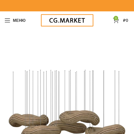
0
МЕНЮ
₽
0