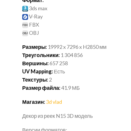
3ds max
V-Ray
FBX
OBJ
Размеры:
19992 x 7296 x H2850 мм
Треугольники:
1 304 856
Вершины:
657 258
UV Mapping:
Есть
Текстуры:
2
Размер файла:
41.9
МБ
Магазин:
3d vlad
Декор из реек N15 3D модель
Версии форматов: