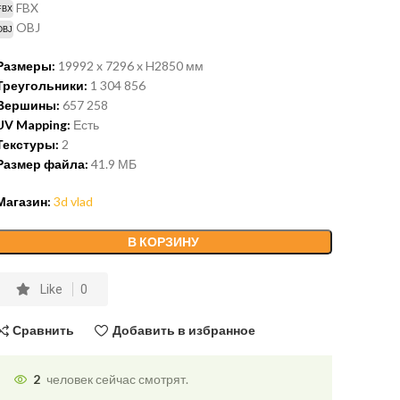
FBX
OBJ
Размеры:
19992 x 7296 x H2850 мм
Треугольники:
1 304 856
Вершины:
657 258
UV Mapping:
Есть
Текстуры:
2
Размер файла:
41.9
МБ
Магазин:
3d vlad
В КОРЗИНУ
Like
0
Сравнить
Добавить в избранное
2
человек сейчас смотрят.