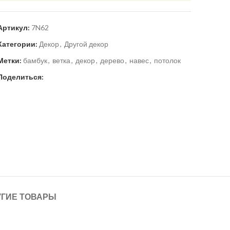
Артикул:
7N62
Категории:
Декор
,
Другой декор
Метки:
бамбук
,
ветка
,
декор
,
дерево
,
навес
,
потолок
Поделиться:
УГИЕ ТОВАРЫ