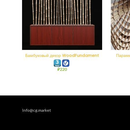
В КОРЗИНУ
Бамбуковый декор WoodFundament
Параме
₽
220
Info@cg.market