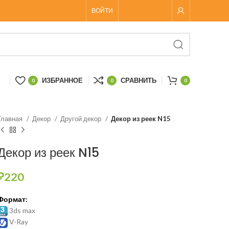
ВОЙТИ
ИЗБРАННОЕ
СРАВНИТЬ
0
0
0
Главная
Декор
Другой декор
Декор из реек N15
Декор из реек N15
₽
220
Формат:
3ds max
V-Ray