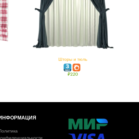
В КОРЗИНУ
Шторы и тюль
G
₽
220
ИНФОРМАЦИЯ
Политика
конфиденциальности