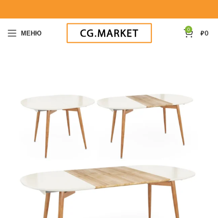
0
МЕНЮ
₽
0