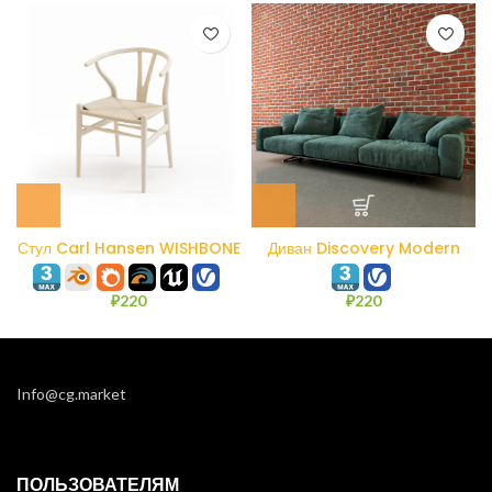
Стул Carl Hansen WISHBONE
Диван Discovery Modern
CH24
₽
220
₽
220
Info@cg.market
ПОЛЬЗОВАТЕЛЯМ