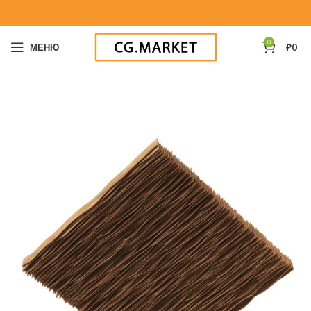
0
МЕНЮ
₽
0