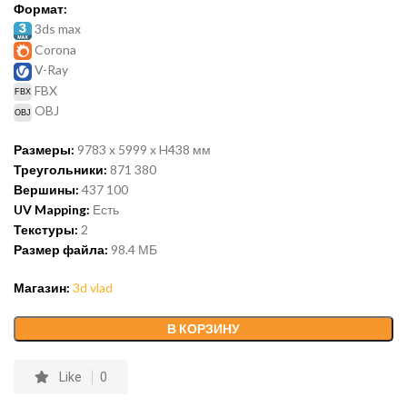
Формат:
3ds max
Corona
V-Ray
FBX
OBJ
Размеры:
9783 x 5999 x H438 мм
Треугольники:
871 380
Вершины:
437 100
UV Mapping:
Есть
Текстуры:
2
Размер файла:
98.4 МБ
Магазин:
3d vlad
В КОРЗИНУ
Like
0