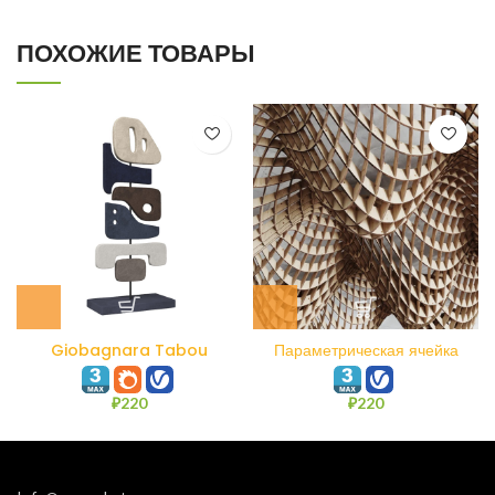
ПОХОЖИЕ ТОВАРЫ
Giobagnara Tabou
Параметрическая ячейка
Sculpture #3
cage cell
₽
220
₽
220