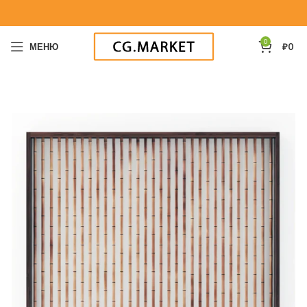
0
МЕНЮ
₽
0