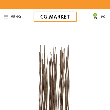
0
МЕНЮ
₽
0