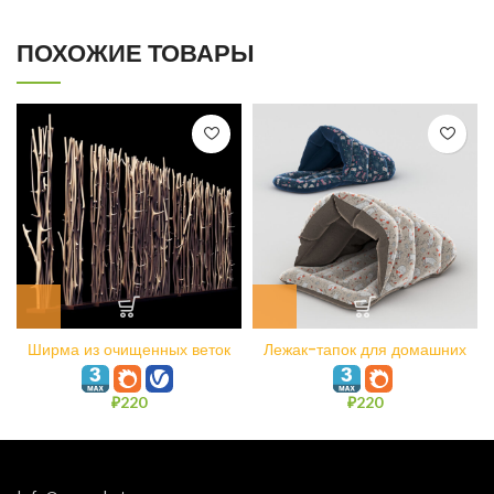
ПОХОЖИЕ ТОВАРЫ
Ширма из очищенных веток
Лежак-тапок для домашних
для декора n1
животных
₽
220
₽
220