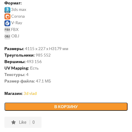
Формат:
3ds max
Corona
V-Ray
FBX
OBJ
Размеры:
4115 x 227 x H3179 мм
Треугольники:
985 552
Вершины:
493 156
UV Mapping:
Есть
Текстуры:
4
Размер файла:
47.1
МБ
Магазин:
3d vlad
В КОРЗИНУ
Like
0