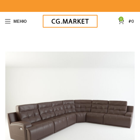
0
МЕНЮ
₽
0