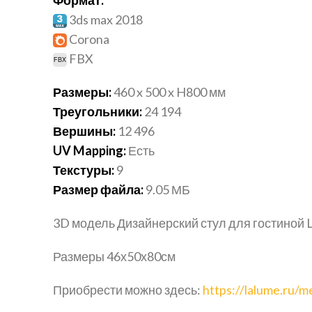
3ds max 2018
Corona
FBX
Размеры:
460 x 500 x H800 мм
Треугольники:
24 194
Вершины:
12 496
UV Mapping:
Есть
Текстуры:
9
Размер файла:
9.05 МБ
3D модель Дизайнерский стул для гостиной
Размеры 46х50х80см
Приобрести можно здесь:
https://lalume.ru/