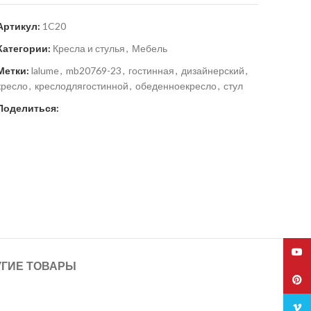
Артикул:
1C20
Категории:
Кресла и стулья
,
Мебель
Метки:
lalume
,
mb20769-23
,
гостинная
,
дизайнерский
,
кресло
,
креслодлягостинной
,
обеденноекресло
,
стул
Поделиться:
YouT
УГИЕ ТОВАРЫ
Pinte
Vime