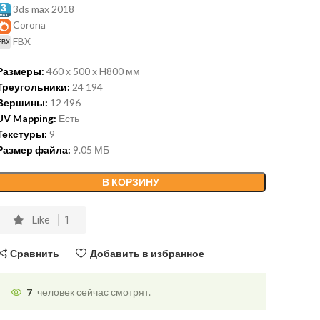
3ds max 2018
Corona
FBX
Размеры:
460 x 500 x H800 мм
Треугольники:
24 194
Вершины:
12 496
UV Mapping:
Есть
Текстуры:
9
Размер файла:
9.05 МБ
В КОРЗИНУ
Like
1
Сравнить
Добавить в избранное
7
человек сейчас смотрят.