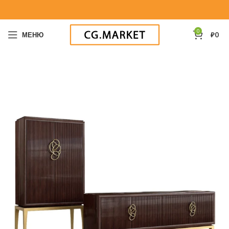
0
МЕНЮ
₽
0