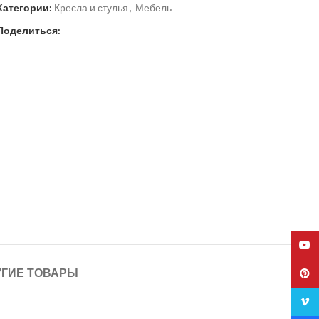
Категории:
Кресла и стулья
,
Мебель
Поделиться:
YouT
УГИЕ ТОВАРЫ
Pinte
Vime