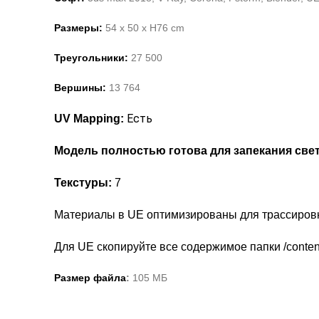
Размеры:
54
x
50
x H
76
c
m
Треугольники:
27
5
00
Вершины:
1
3
764
Есть
UV Mapping:
Модель полностью готова для запекания све
Текстуры:
7
Материалы в UE оптимизированы для трассировк
Для UE скопируйте все содержимое папки /content/
Размер файла
:
105 МБ