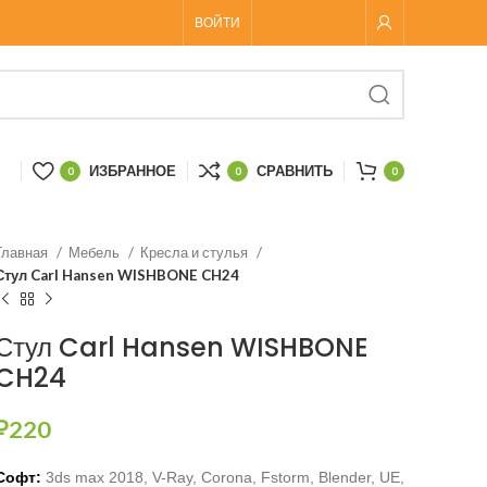
ВОЙТИ
ИЗБРАННОЕ
СРАВНИТЬ
0
0
0
Главная
Мебель
Кресла и стулья
Стул Carl Hansen WISHBONE CH24
Стул Carl Hansen WISHBONE
CH24
₽
220
Софт:
3ds max 2018, V-Ray,
Corona, Fstorm, Blender, UE,