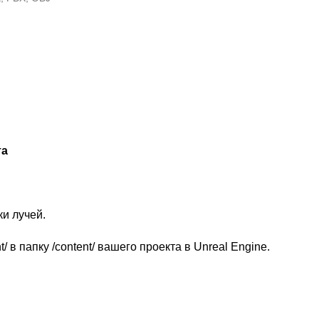
та
и лучей.
 в папку /content/ вашего проекта в Unreal Engine.