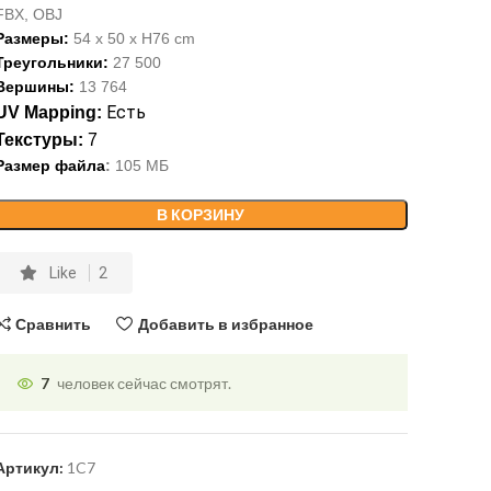
FBX,
OBJ
Размеры:
54
x
50
x H
76
c
m
Треугольники:
27
5
00
Вершины:
1
3
764
Есть
UV Mapping:
Текстуры:
7
Размер файла
:
105 МБ
В КОРЗИНУ
Like
2
Сравнить
Добавить в избранное
7
человек сейчас смотрят.
Артикул:
1C7