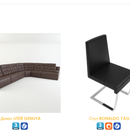
В КОРЗИНУ
В КОРЗИНУ
Диван U108 GENUYA
Стул BONALDO TAG