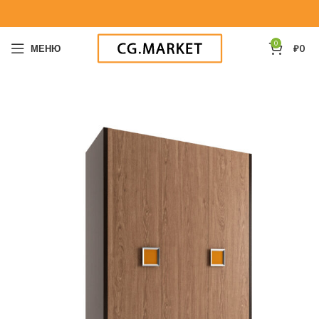
0
МЕНЮ
₽
0