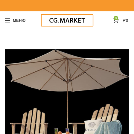
0
МЕНЮ
₽
0