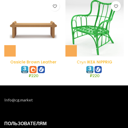
Ossicle Brown Leather
Стул IKEA NIPPRIG
Bench N1
₽
220
₽
220
Info@cg.market
ПОЛЬЗОВАТЕЛЯМ