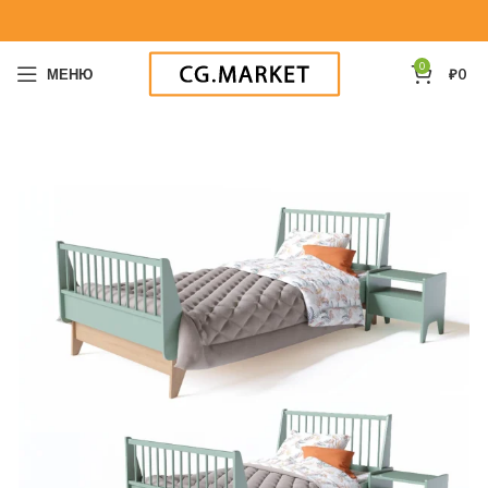
0
МЕНЮ
₽
0