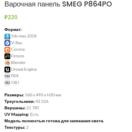
Варочная панель SMEG P864PO
₽
220
Формат:
3ds max 2018
V-Ray
Corona
Fstorm
Blender
Unreal Engine
FBX
OBJ
Размеры:
560 x 490 x H30 мм
Треугольники:
43 326
Вершины:
21 785
UV Mapping:
Есть
Модель полностью готова для запекания света.
Текстуры:
2