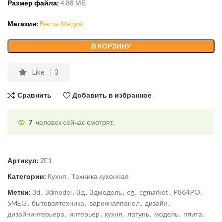
Размер файла:
4.88 МБ
Магазин:
Веста-Медиа
В КОРЗИНУ
Like
3
Сравнить
Добавить в избранное
7
человек сейчас смотрят.
Артикул:
2E1
Категории:
Кухня
,
Техника кухонная
Метки:
3d
,
3dmodel
,
3д
,
3дмодель
,
cg
,
cgmarket
,
P864PO
,
SMEG
,
бытоваятехника
,
варочнаяпанел
,
дизайн
,
дизайнинтерьера
,
интерьер
,
кухня
,
латунь
,
модель
,
плита
,