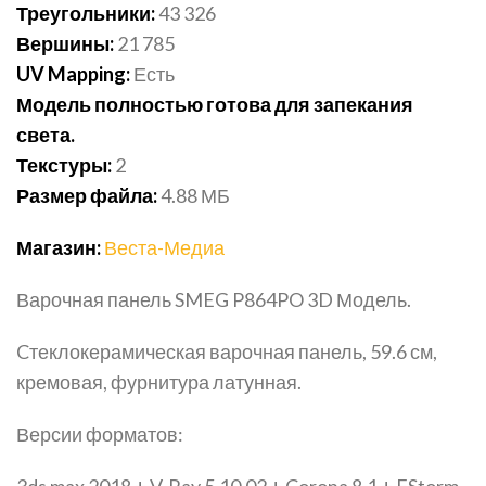
Треугольники:
43 326
Вершины:
21 785
UV Mapping:
Есть
Модель полностью готова для запекания
света.
Текстуры:
2
Размер файла:
4.88 МБ
Магазин:
Веста-Медиа
Варочная панель SMEG P864PO 3D Модель.
Cтеклокерамическая варочная панель, 59.6 см,
кремовая, фурнитура латунная.
Версии форматов:
3ds max 2018 + V-Ray 5.10.02 + Corona 8.1 + FStorm