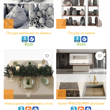
Посуда каменная из кривых
Посуда из камня
линий N1
₽
220
₽
220
Новогодняя сервировка стола
Кухня PHILOSOPHY фабрики
N3
PHILIPP SELVE