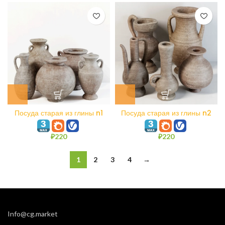
Посуда старая из глины n1
Посуда старая из глины n2
₽
220
₽
220
1
2
3
4
→
Info@cg.market