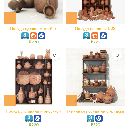
Посуда кувшин малый n1
Посуда из глины N23
₽
220
₽
220
Посуда с глиняным рисунком
Глиняная посуда на стеллаже
n1
N8
₽
220
₽
220