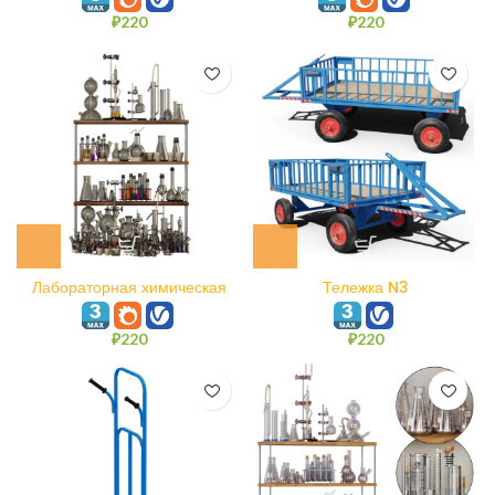
₽
220
₽
220
Лабораторная химическая
Тележка N3
посуда N2
₽
220
₽
220