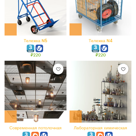
Тележка N5
Тележка N4
₽
220
₽
220
Современная потолочная
Лабораторная химическая
система в стиле Лофт
посуда N5