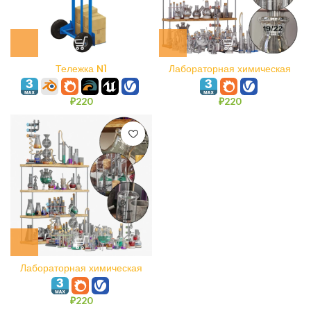
Тележка N1
Лабораторная химическая
посуда №3
₽
220
₽
220
Лабораторная химическая
посуда №4
₽
220