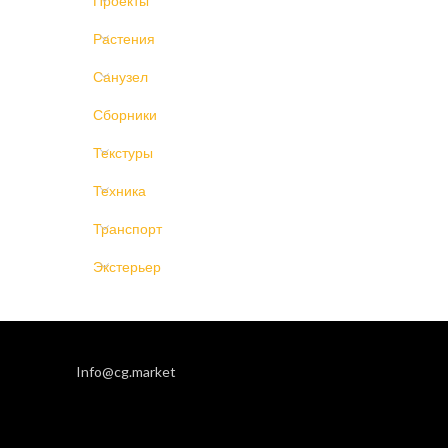
Проекты
Растения
Санузел
Сборники
Текстуры
Техника
Транспорт
Экстерьер
Info@cg.market