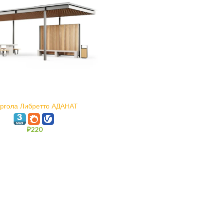
В КОРЗИНУ
ргола Либретто АДАНАТ
₽
220