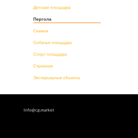
Детская площадка
Пергола
Скамья
Собачья площадка
Спорт площадка
Строения
Экстерьерные объекты
Info@cg.market