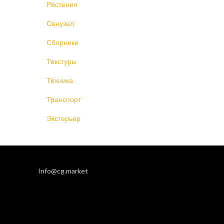
Растения
Санузел
Сборники
Текстуры
Техника
Транспорт
Экстерьер
Info@cg.market