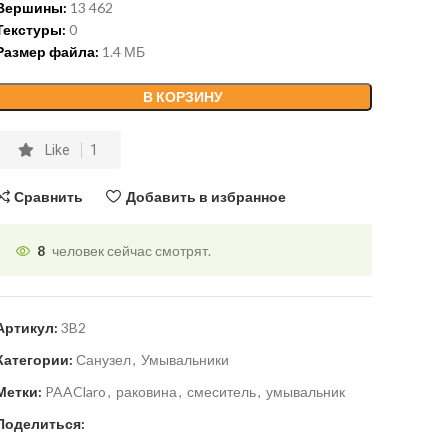
Вершины:
13 462
Текстуры:
0
Размер файла:
1.4 МБ
В КОРЗИНУ
Like
1
Сравнить
Добавить в избранное
8
человек сейчас смотрят.
Артикул:
3B2
Категории:
Санузел
,
Умывальники
Метки:
PAAClaro
,
раковина
,
смеситель
,
умывальник
Поделиться: