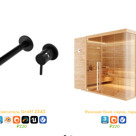
В КОРЗИНУ
В КОРЗИНУ
Смеситель Graff 2343
Финская баня сауна, пар
₽
220
₽
220