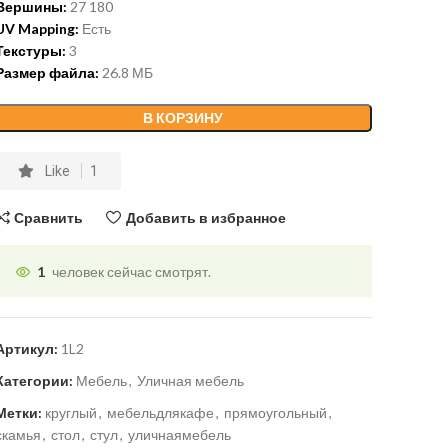
Вершины:
27 180
UV Mapping:
Есть
Текстуры:
3
Размер файла:
26.8 МБ
В КОРЗИНУ
Like
1
Сравнить
Добавить в избранное
1
человек сейчас смотрят.
Артикул:
1L2
Категории:
Мебель
,
Уличная мебель
Метки:
круглый
,
мебельдлякафе
,
прямоугольный
,
скамья
,
стол
,
стул
,
уличнаямебель