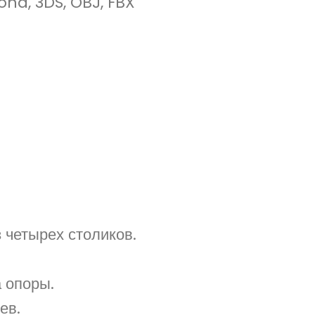
ona, 3DS, OBJ, FBX
 четырех столиков.
 опоры.
ев.