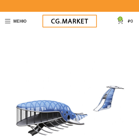
0
МЕНЮ
₽
0