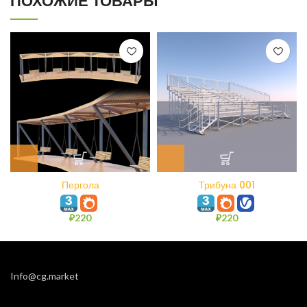
ПОХОЖИЕ ТОВАРЫ
Пергола
Трибуна 001
₽
220
₽
220
Info@cg.market