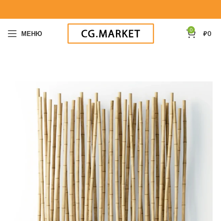
0
МЕНЮ
₽
0