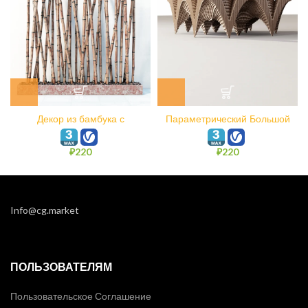
Декор из бамбука с
Параметрический Большой
фундаментом хаотично
зал
₽
220
₽
220
Info@cg.market
ПОЛЬЗОВАТЕЛЯМ
Пользовательское Соглашение