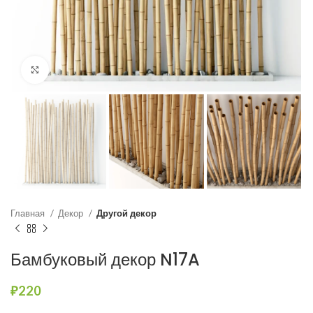
Нажмите, чтобы увеличить
Главная
Декор
Другой декор
Бамбуковый декор N17A
₽
220