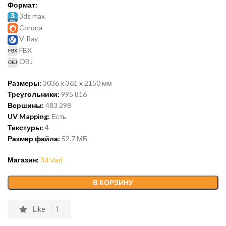
Формат:
3ds max
Corona
V-Ray
FBX
OBJ
Размеры:
3036 x 361 x 2150 мм
Треугольники:
995 816
Вершины:
483 298
UV Mapping:
Есть
Текстуры:
4
Размер файла:
52.7
МБ
Магазин:
3d vlad
В КОРЗИНУ
Like
1