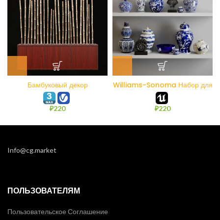
Бамбуковый декор
Williams-Sonoma Набор для
WoodFundament
домашнего декора 2
₽
220
₽
220
Info@cg.market
ПОЛЬЗОВАТЕЛЯМ
Пользовательское Соглашение