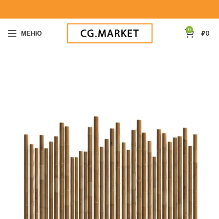
0
МЕНЮ
₽
0