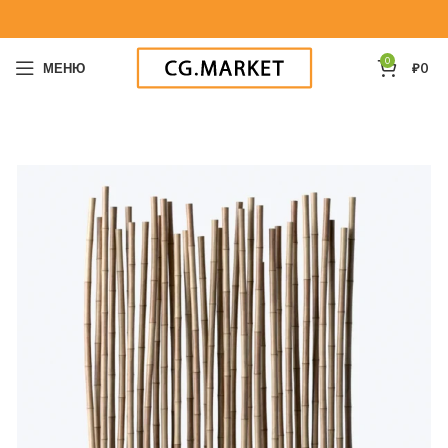
0
МЕНЮ
₽
0