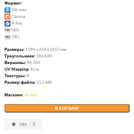
Формат:
3ds max
Corona
V-Ray
FBX
OBJ
Размеры:
1599 x 254 x 2117 мм
Треугольники:
186 430
Вершины:
96 760
UV Mapping:
Есть
Текстуры:
4
Размер файла:
55.5
МБ
Магазин:
3d vlad
В КОРЗИНУ
Like
0