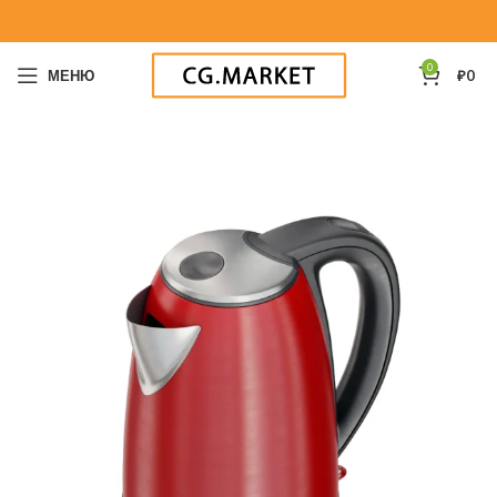
0
МЕНЮ
₽
0