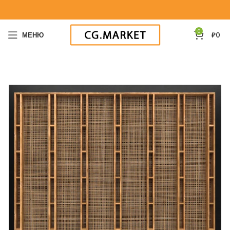
0
МЕНЮ
₽
0