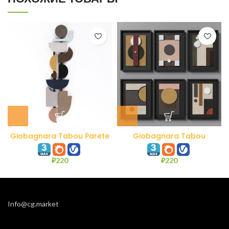
Giobagnara Tabou Parete
Giobagnara Tabou
#5
Decorative Wall Sculpture
Set
₽
220
₽
220
Info@cg.market