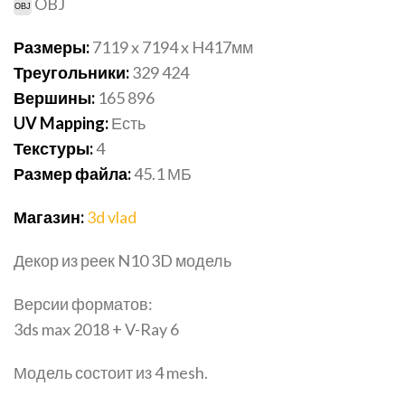
OBJ
Размеры:
7119 x 7194 x H417мм
Треугольники:
329 424
Вершины:
165 896
UV Mapping:
Есть
Текстуры:
4
Размер файла:
45.1
МБ
Магазин:
3d vlad
Декор из реек N10 3D модель
Версии форматов:
3ds max 2018 + V-Ray 6
Модель состоит из 4 mesh.