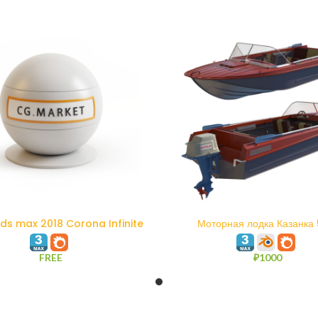
В КОРЗИНУ
В КОРЗИНУ
3ds max 2018 Corona Infinite
Моторная лодка Казанка
Plane
FREE
₽
1000