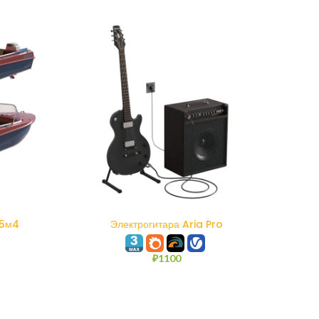
В КОРЗИНУ
 5м4
Электрогитара Aria Pro
₽
1100