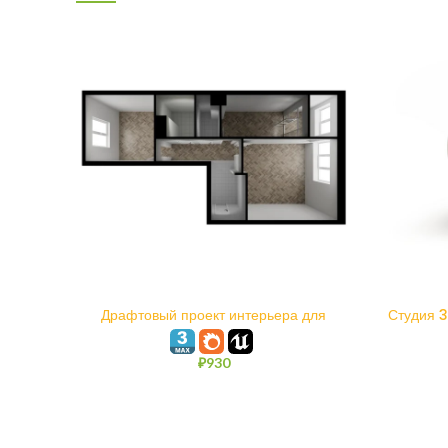
В КОРЗИНУ
Драфтовый проект интерьера для
Студия 
Unreal Engine и 3ds max Corona
Render
₽
930