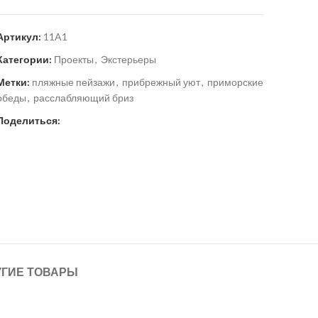
Артикул:
11A1
Категории:
Проекты
,
Экстерьеры
Метки:
пляжные пейзажи
,
прибрежный уют
,
приморские
обеды
,
расслабляющий бриз
Поделиться:
УГИЕ ТОВАРЫ