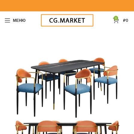
0
МЕНЮ
₽
0