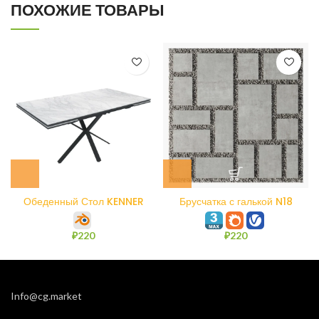
ПОХОЖИЕ ТОВАРЫ
Обеденный Стол KENNER
Брусчатка с галькой N18
ME1600
₽
220
₽
220
Info@cg.market