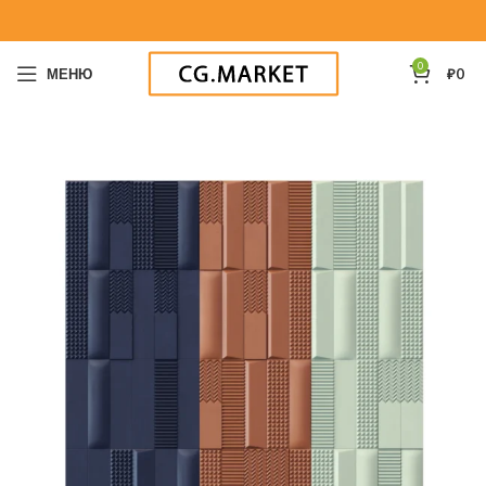
0
МЕНЮ
₽
0