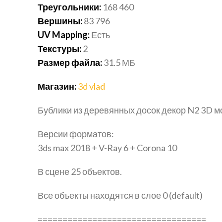
Треугольники:
168 460
Вершины:
83 796
UV Mapping:
Есть
Текстуры:
2
Размер файла:
31.5 МБ
Магазин:
3d vlad
Бублики из деревянных досок декор N2 3D м
Версии форматов:
3ds max 2018 + V-Ray 6 + Corona 10
В сцене 25 объектов.
Все объекты находятся в слое 0 (default)
==================================