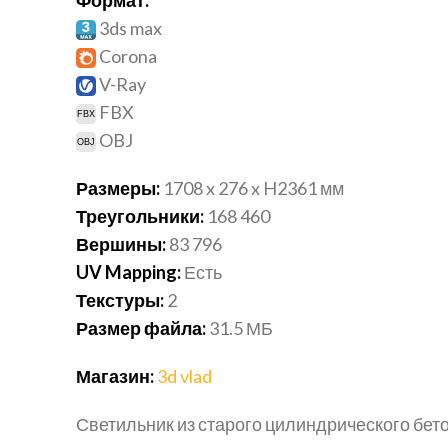
3ds max
Corona
V-Ray
FBX
OBJ
Размеры:
1708 x 276 x H2361 мм
Треугольники:
168 460
Вершины:
83 796
UV Mapping:
Есть
Текстуры:
2
Размер файла:
31.5 МБ
Магазин:
3d vlad
Светильник из старого цилиндрического бет