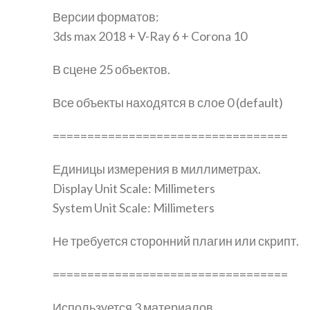
Версии форматов:
3ds max 2018 + V-Ray 6 + Corona 10
В сцене 25 объектов.
Все объекты находятся в слое 0 (default)
==================================
Единицы измерения в миллиметрах.
Display Unit Scale: Millimeters
System Unit Scale: Millimeters
Не требуется сторонний плагин или скрипт.
==================================
Используется 3 материалов.