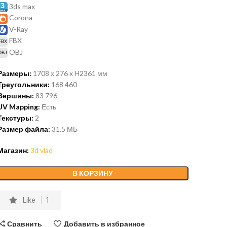
3ds max
Corona
V-Ray
FBX
OBJ
Размеры:
1708 x 276 x H2361 мм
Треугольники:
168 460
Вершины:
83 796
UV Mapping:
Есть
Текстуры:
2
Размер файла:
31.5 МБ
Магазин:
3d vlad
В КОРЗИНУ
Like
1
Сравнить
Добавить в избранное