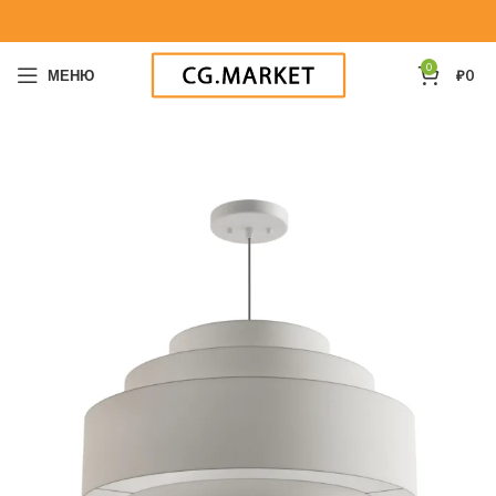
0
МЕНЮ
₽
0