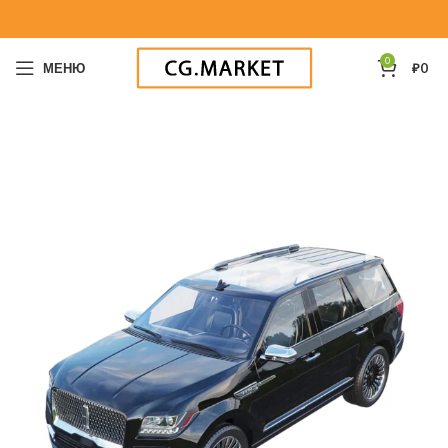
0
МЕНЮ
₽
0