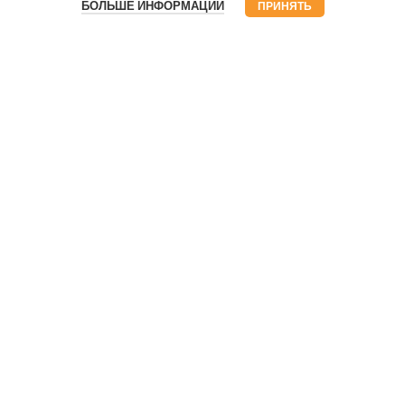
БОЛЬШЕ ИНФОРМАЦИИ
ПРИНЯТЬ
Условия для авторов
ИНФОРМАЦИЯ
Политика конфиденциальности
Политика использования файлов cookie
О нас
Контакты