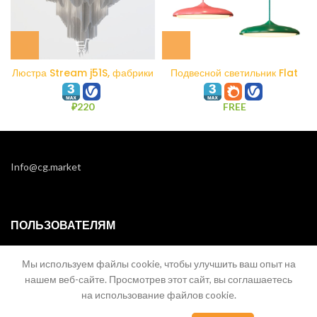
Люстра Stream j51S, фабрики
Подвесной светильник Flat
Terzani
PDL2252-1
₽
220
FREE
Info@cg.market
ПОЛЬЗОВАТЕЛЯМ
Пользовательское Соглашение
Мы используем файлы cookie, чтобы улучшить ваш опыт на
Политика возврата и отмены
нашем веб-сайте. Просмотрев этот сайт, вы соглашаетесь
на использование файлов cookie.
Условия для покупателей