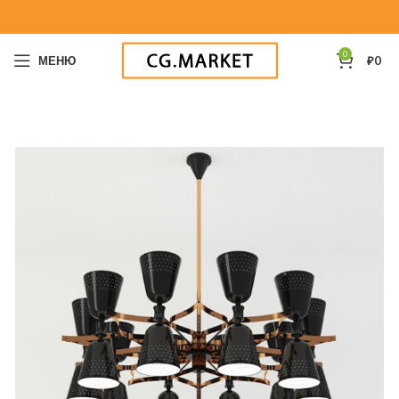
0
МЕНЮ
₽
0