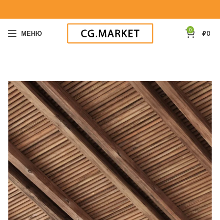
0
МЕНЮ
₽
0