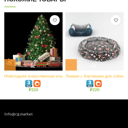
Новогодняя искусственная ель
Лежаки с бортиками для собак
с детской железной дорогой
и кошек
₽
220
₽
220
Info@cg.market