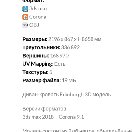
3ds max
Corona
OBJ
Размеры:
2196 x 867 x H8658 мм
Треугольники:
336 892
Вершины:
168 970
UV Mapping:
Есть
Текстуры:
5
Размер файла:
19 МБ
Диван-кровать Edinburgh 3D модель
Версии форматов:
3ds max 2018 + Corona 9.1
Модель состоит из 2 объектов, объединённые 