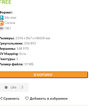
FREE
Формат:
3ds max
Corona
OBJ
Размеры:
2196 x 867 x H8658 мм
Треугольники:
336 892
Вершины:
168 970
UV Mapping:
Есть
Текстуры:
5
Размер файла:
19 МБ
В КОРЗИНУ
Like
3
Сравнить
Добавить в избранное