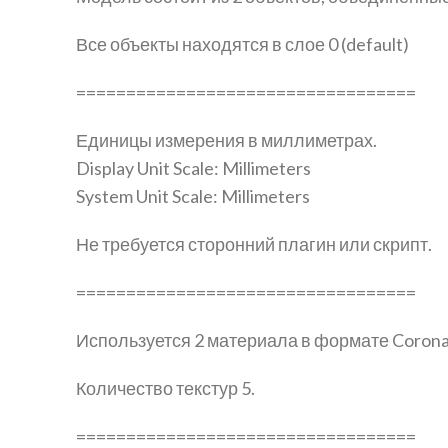
Все объекты находятся в слое 0 (default)
==================================
Единицы измерения в миллиметрах.
Display Unit Scale: Millimeters
System Unit Scale: Millimeters
Не требуется сторонний плагин или скрипт.
==================================
Используется 2 материала в формате Coron
Количество текстур 5.
==================================