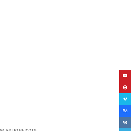
YouT
Pinte
Vime
Behan
VK
метке по высоте.