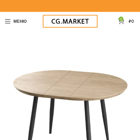
0
МЕНЮ
₽
0