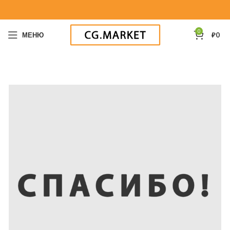
0
МЕНЮ
₽
0