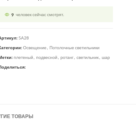
9
человек сейчас смотрят.
Артикул:
5A28
Категории:
Освещение
,
Потолочные светильники
Метки:
плетеный
,
подвесной
,
ротанг
,
светильник
,
шар
Поделиться:
УГИЕ ТОВАРЫ