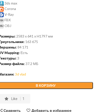
3ds max
Corona
V-Ray
FBX
OBJ
Размеры:
2583 x 641 x H1797 мм
Треугольники:
163 675
Вершины:
84 171
UV Mapping:
Есть
Текстуры:
3
Размер файла:
37.2 МБ
Магазин:
3d vlad
В КОРЗИНУ
Like
1
Сравнить
Добавить в избранное