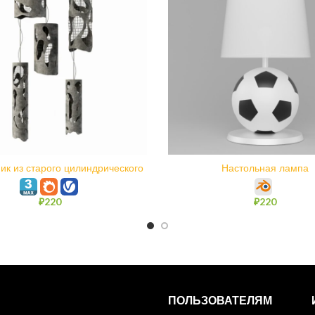
В КОРЗИНУ
В КОРЗИНУ
ик из старого цилиндрического
Настольная лампа
бетона N2
₽
220
₽
220
ПОЛЬЗОВАТЕЛЯМ