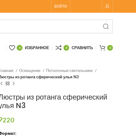
ВОЙТИ
ИЗБРАННОЕ
СРАВНИТЬ
0
0
0
Главная
Освещение
Потолочные светильники
Люстры из ротанга сферический улья N3
Люстры из ротанга сферический
улья N3
₽
220
Формат: