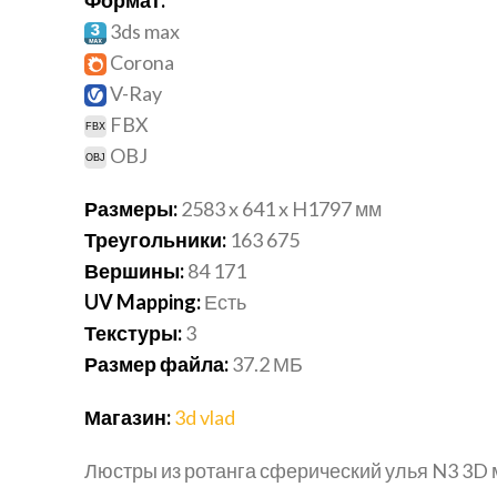
3ds max
Corona
V-Ray
FBX
OBJ
Размеры:
2583 x 641 x H1797 мм
Треугольники:
163 675
Вершины:
84 171
UV Mapping:
Есть
Текстуры:
3
Размер файла:
37.2 МБ
Магазин:
3d vlad
Люстры из ротанга сферический улья N3 3D 