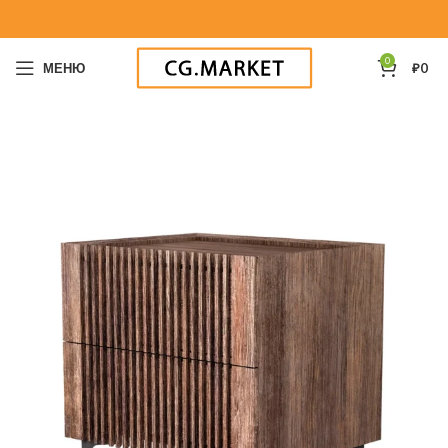
0
МЕНЮ
₽
0