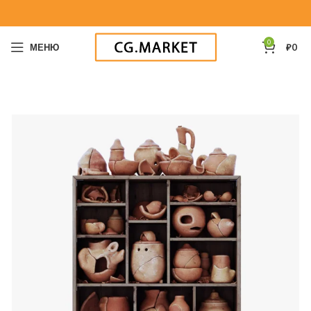
0
МЕНЮ
₽
0