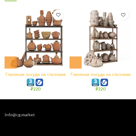
Глиняная посуда на стеллаже
Глиняная посуда на стеллаже
N9
N6
₽
220
₽
220
Info@cg.market