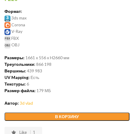
Формат:
3ds max
Corona
V-Ray
FBX
OBJ
Размеры:
1661 x 556 x H2660
мм
Треугольники:
866 198
Вершины:
439 983
UV Mapping:
Есть
Текстуры:
6
Размер файла:
179
МБ
Автор:
3d vlad
В КОРЗИНУ
Like
1