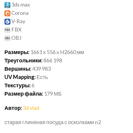
3ds max
Corona
V-Ray
FBX
OBJ
Размеры:
1661 x 556 x H2660
мм
Треугольники:
866 198
Вершины:
439 983
UV Mapping:
Есть
Текстуры:
6
Размер файла:
179
МБ
Автор:
3d vlad
старая глиняная посуда с осколками n2